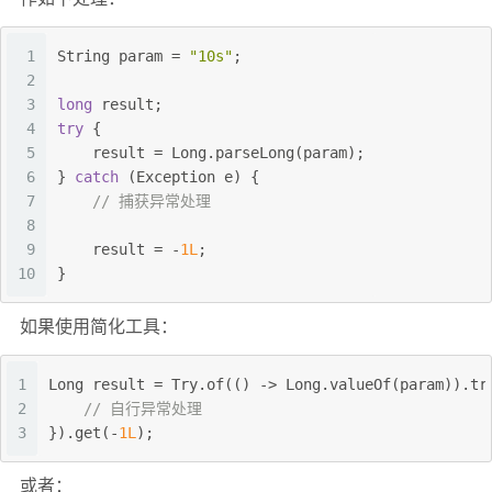
1
String param = 
"10s"
;
2
3
long
 result;
4
try
 {
5
    result = Long.parseLong(param);
6
} 
catch
 (Exception e) {
7
// 捕获异常处理
8
9
    result = -
1L
;
10
}
如果使用简化工具：
1
Long result = Try.of(() -> Long.valueOf(param)).tr
2
// 自行异常处理
3
}).get(-
1L
);
或者：