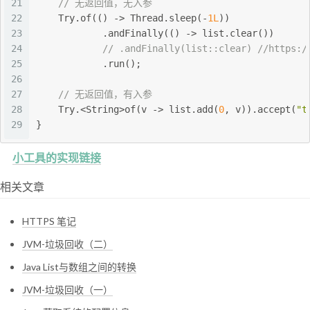
21
// 无返回值，无入参
22
    Try.of(() -> Thread.sleep(-
1L
))
23
            .andFinally(() -> list.clear())
24
// .andFinally(list::clear) //https:/
25
            .run();
26
27
// 无返回值，有入参
28
    Try.<String>of(v -> list.add(
0
, v)).accept(
"t
29
}
小工具的实现链接
相关文章
HTTPS 笔记
JVM-垃圾回收（二）
Java List与数组之间的转换
JVM-垃圾回收（一）