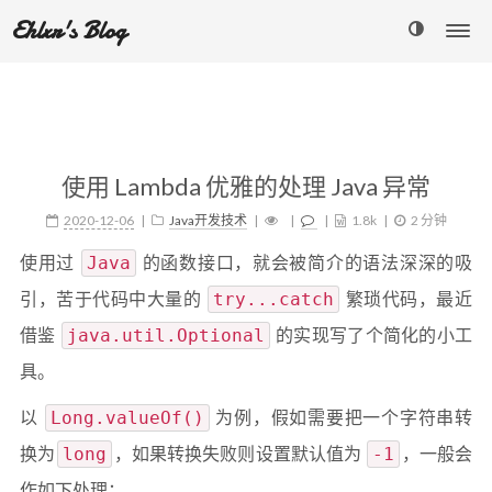
Ehlxr's Blog
使用 Lambda 优雅的处理 Java 异常
2020-12-06
Java开发技术
1.8k
2 分钟
使用过
的函数接口，就会被简介的语法深深的吸
Java
引，苦于代码中大量的
繁琐代码，最近
try...catch
借鉴
的实现写了个简化的小工
java.util.Optional
具。
以
为例，假如需要把一个字符串转
Long.valueOf()
换为
，如果转换失败则设置默认值为
，一般会
long
-1
作如下处理：