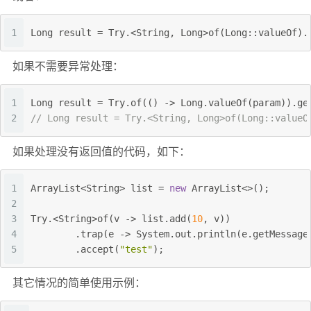
1
Long result = Try.<String, Long>of(Long::valueOf).
如果不需要异常处理：
1
Long result = Try.of(() -> Long.valueOf(param)).ge
2
// Long result = Try.<String, Long>of(Long::valueO
如果处理没有返回值的代码，如下：
1
ArrayList<String> list = 
new
 ArrayList<>();
2
3
Try.<String>of(v -> list.add(
10
, v))
4
        .trap(e -> System.out.println(e.getMessage
5
        .accept(
"test"
);
其它情况的简单使用示例：