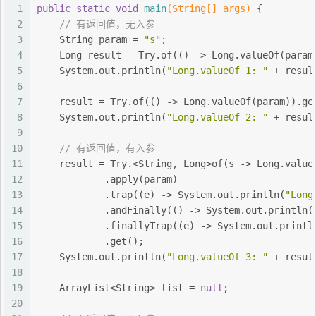
1
public
static
void
main
(String[] args)
{
2
// 有返回值，无入参
3
    String param = 
"s"
;
4
    Long result = Try.of(() -> Long.valueOf(param
5
    System.out.println(
"Long.valueOf 1: "
 + resul
6
7
    result = Try.of(() -> Long.valueOf(param)).ge
8
    System.out.println(
"Long.valueOf 2: "
 + resul
9
10
// 有返回值，有入参
11
    result = Try.<String, Long>of(s -> Long.value
12
            .apply(param)
13
            .trap((e) -> System.out.println(
"Long
14
            .andFinally(() -> System.out.println(
15
            .finallyTrap((e) -> System.out.printl
16
            .get();
17
    System.out.println(
"Long.valueOf 3: "
 + resul
18
19
    ArrayList<String> list = 
null
;
20